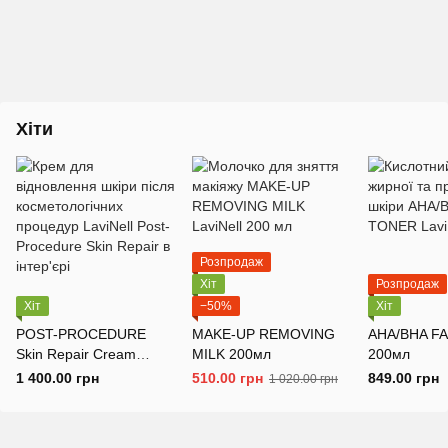
Хіти
Розпродаж
Хіт
Розпродаж
Хіт
−50%
Хіт
POST-PROCEDURE
MAKE-UP REMOVING
AHA/BHA F
Skin Repair Cream
MILK 200мл
200мл
100ml
1 400.00 грн
510.00 грн
849.00 грн
1 020.00 грн