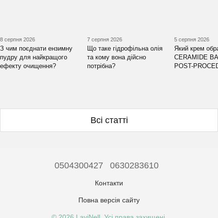
8 серпня 2026
7 серпня 2026
5 серпня 2026
З чим поєднати ензимну
Що таке гідрофільна олія
Який крем обр
пудру для найкращого
та кому вона дійсно
CERAMIDE BA
ефекту очищення?
потрібна?
POST-PROCE
Всі статті
0504300427
0630283610
Контакти
Повна версія сайту
© 2026 LaviNell. Усі права захищені.