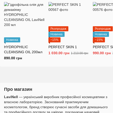
Розпродаж
Розпродаж
Новинка
Новинка
Новинка
−15%
−15%
HYDROPHILIC
PERFECT SKIN 1
PERFECT S
CLEANSING OIL 200мл
1 030.00 грн
990.00 грн
1 213.00 грн
890.00 грн
Про магазин
LaviNell
— український виробник професійної космецевтики з
власною лабораторією. Заснований практикуючим
косметологом, бренд створює сучасні засоби для домашнього
та професійного догляду за шкірою, поєднуючи науковий