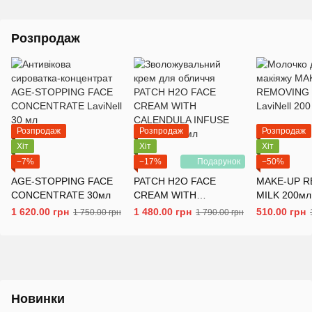
Розпродаж
Розпродаж
Розпродаж
Розпродаж
Хіт
Хіт
Хіт
−7%
−17%
Подарунок
−50%
AGE-STOPPING FACE
PATCH H2O FACE
MAKE-UP 
CONCENTRATE 30мл
CREAM WITH
MILK 200мл
CALENDULA INFUSE
1 620.00 грн
1 480.00 грн
510.00 грн
1 750.00 грн
1 790.00 грн
50мл
Новинки