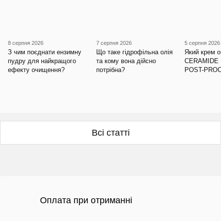
8 серпня 2026
7 серпня 2026
5 серпня 2026
З чим поєднати ензимну
Що таке гідрофільна олія
Який крем о
пудру для найкращого
та кому вона дійсно
CERAMIDE 
ефекту очищення?
потрібна?
POST-PRO
Всі статті
Оплата при отриманні