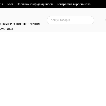
тія
Блог
Політика конфіденційності
Контрактне виробництво
-класи з виготовлення
сметики