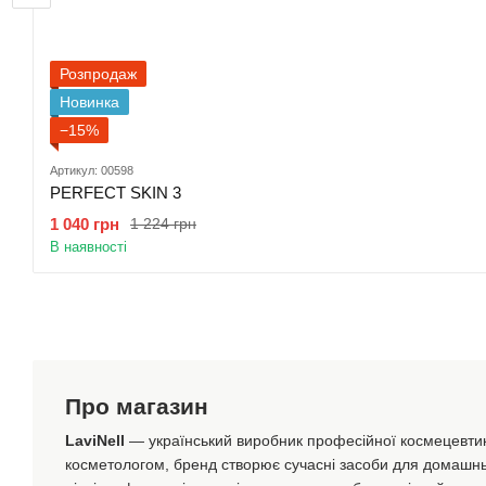
Розпродаж
Новинка
−15%
Артикул: 00598
PERFECT SKIN 3
1 040 грн
1 224 грн
В наявності
Про магазин
LaviNell
— український виробник професійної космецевти
косметологом, бренд створює сучасні засоби для домашнь