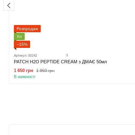
Розпродаж
Хіт
−15%
3
Артикул: 00242
PATCH H2O PEPTIDE CREAM з ДМАЄ 50мл
1 650 грн
1 950 грн
В наявності